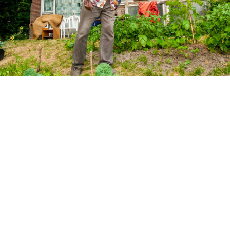
wijk_nylan-17.JPG
bewoner met eigen moestuin voor zijn woning op gemeentegrond, gedoogd. aardappels, bieten, kool, aarbeien, alles op groentebedden aan het water