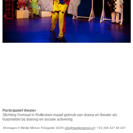
Participatief theater
Stichting Formaat in Rotterdam maakt gebruik van drama en theater als 
hulpmiddel bij dialoog en sociale activering.
All images © Merlijn Michon Fotografie 2025/
info@merlijnmichon.nl
/ +31 (0)6 427 48 437