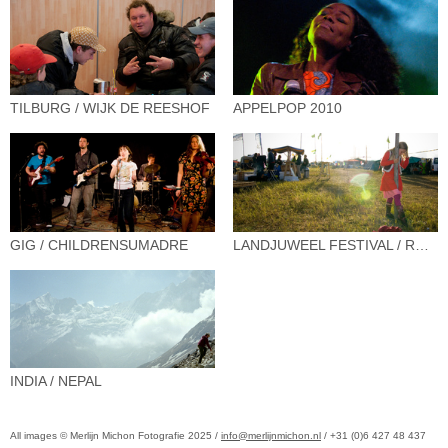
TILBURG / WIJK DE REESHOF
APPELPOP 2010
GIG / CHILDRENSUMADRE
LANDJUWEEL FESTIVAL / RUIGOORD
INDIA / NEPAL
All images © Merlijn Michon Fotografie 2025 /
info@merlijnmichon.nl
/ +31 (0)6 427 48 437