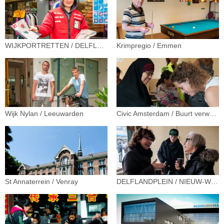
WIJKPORTRETTEN / DELFLANDPLEIN
Krimpregio / Emmen
Wijk Nylan / Leeuwarden
Civic Amsterdam / Buurt verwendag
St Annaterrein / Venray
DELFLANDPLEIN / NIEUW-WEST OPEN